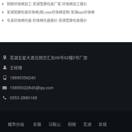
铜陵珍珠棉加工-芜湖莹静包装厂家-珍珠棉加工报价
芜湖莹静包装珍珠棉(图)-epe珍珠棉定制-芜湖epe珍珠棉
屯溪珍珠棉托盘-珍珠棉托盘报价-芜湖莹静包装报价
芜湖五星大道北侧交汇处06号02幢2号厂房
王经理
18895356240
15855022845@qq.com
0553-2880168
城市分站
安徽
马鞍山
铜陵
芜湖
宣城