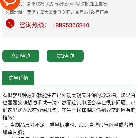
主营产品：湖珍珠棉,芜湖气泡膜,epe珍珠棉,加工批发
公司地址：芜湖五星大道北侧交汇处06号02幢2号厂房
咨询热线： 18895356240
立即咨询
QQ咨询
信息详情
看似就几种原料就能生产出外观美观又环保的
珍珠棉
，您是否
也蠢蠢欲动想动手试一试？然而这其中还会存在很多问题，小
编这里就为您在介绍几句。在生产珍珠棉时遇到异常时应有的
措施：
1、当制品尺寸不足，重量标准时，应适当增加气体量或者增
加单甘脂；