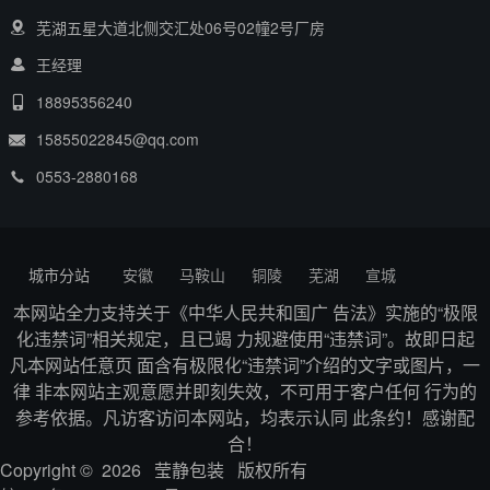
芜湖五星大道北侧交汇处06号02幢2号厂房
王经理
18895356240
15855022845@qq.com
0553-2880168
城市分站
安徽
马鞍山
铜陵
芜湖
宣城
本网站全力支持关于《中华人民共和国广 告法》实施的“极限
化违禁词”相关规定，且已竭 力规避使用“违禁词”。故即日起
凡本网站任意页 面含有极限化“违禁词”介绍的文字或图片，一
律 非本网站主观意愿并即刻失效，不可用于客户任何 行为的
参考依据。凡访客访问本网站，均表示认同 此条约！感谢配
合！
Copyright © 2026 莹静包装 版权所有