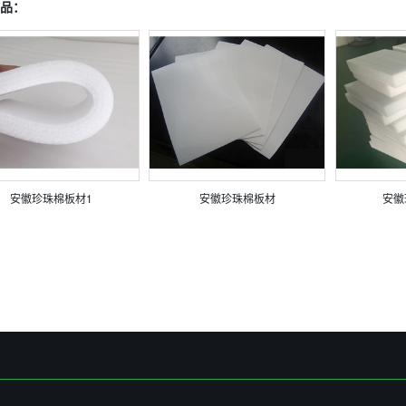
品：
安徽珍珠棉板材1
安徽珍珠棉板材
安徽