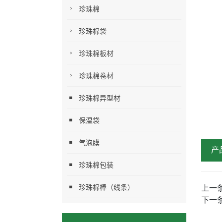
珍珠棉
珍珠棉袋
珍珠棉板材
珍珠棉卷材
珍珠棉异型材
保温袋
气泡膜
产
珍珠棉包装
上一
珍珠棉棒（线条）
下一