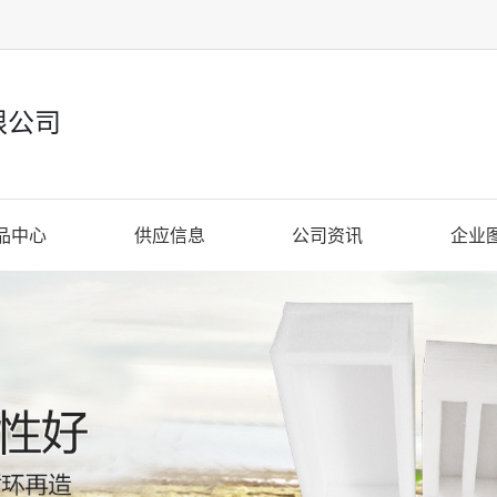
限公司
品中心
供应信息
公司资讯
企业