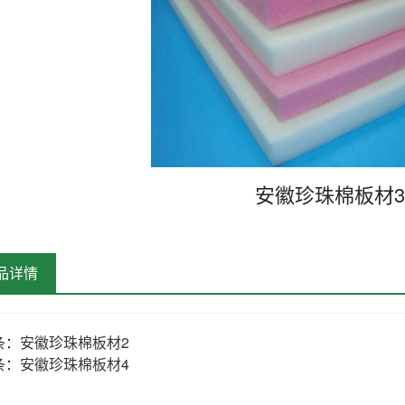
安徽珍珠棉板材3
品详情
条：
安徽珍珠棉板材2
条：
安徽珍珠棉板材4