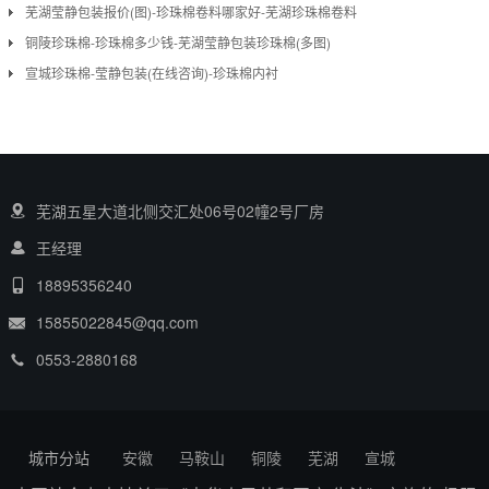
芜湖莹静包装报价(图)-珍珠棉卷料哪家好-芜湖珍珠棉卷料
铜陵珍珠棉-珍珠棉多少钱-芜湖莹静包装珍珠棉(多图)
宣城珍珠棉-莹静包装(在线咨询)-珍珠棉内衬
芜湖五星大道北侧交汇处06号02幢2号厂房
王经理
18895356240
15855022845@qq.com
0553-2880168
城市分站
安徽
马鞍山
铜陵
芜湖
宣城