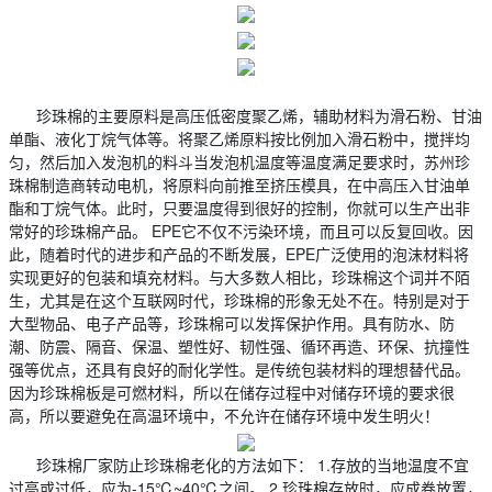
珍珠棉的主要原料是高压低密度聚乙烯，辅助材料为滑石粉、甘油
单酯、液化丁烷气体等。将聚乙烯原料按比例加入滑石粉中，搅拌均
匀，然后加入发泡机的料斗当发泡机温度等温度满足要求时，苏州珍
珠棉制造商转动电机，将原料向前推至挤压模具，在中高压入甘油单
酯和丁烷气体。此时，只要温度得到很好的控制，你就可以生产出非
常好的珍珠棉产品。 EPE它不仅不污染环境，而且可以反复回收。因
此，随着时代的进步和产品的不断发展，EPE广泛使用的泡沫材料将
实现更好的包装和填充材料。与大多数人相比，珍珠棉这个词并不陌
生，尤其是在这个互联网时代，珍珠棉的形象无处不在。特别是对于
大型物品、电子产品等，珍珠棉可以发挥保护作用。具有防水、防
潮、防震、隔音、保温、塑性好、韧性强、循环再造、环保、抗撞性
强等优点，还具有良好的耐化学性。是传统包装材料的理想替代品。
因为珍珠棉板是可燃材料，所以在储存过程中对储存环境的要求很
高，所以要避免在高温环境中，不允许在储存环境中发生明火！
珍珠棉厂家防止珍珠棉老化的方法如下： 1.存放的当地温度不宜
过高或过低，应为-15℃~40℃之间。 2.珍珠棉存放时，应成卷放置，