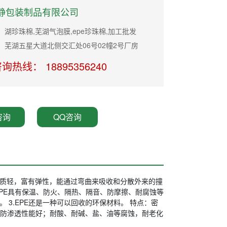
静包装制品有限公司
湖珍珠棉,芜湖气泡膜,epe珍珠棉,加工批发
：芜湖五星大道北侧交汇处06号02幢2号厂房
询热线： 18895356240
咨询
QQ咨询
、质轻，富有弹性，能通过弯曲来吸收和分散外来的撞
EPE具有保温、防火、隔热、隔音、防摩擦、耐腐蚀等
 3.EPE还是一种可以回收的环保材料。 特点：密
防渗透性能好；耐酸、耐碱、盐、油等腐蚀，耐老化