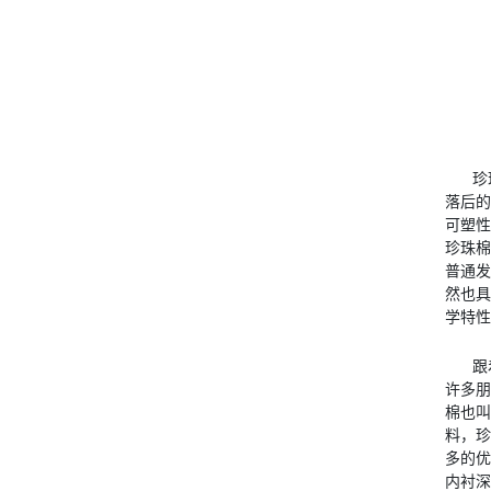
珍
落后的
可塑性
珍珠棉
普通发
然也具
学特性
跟
许多朋
棉也叫
料，珍
多的优
内衬深