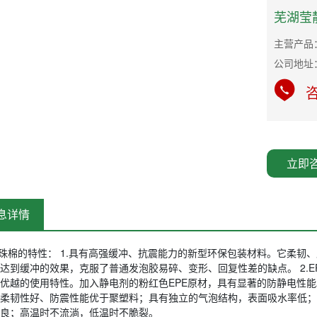
芜湖莹
主营产品：
公司地址
咨
立即
息详情
珠棉的特性： 1.具有高强缓冲、抗震能力的新型环保包装材料。它柔韧
达到缓冲的效果，克服了普通发泡胶易碎、变形、回复性差的缺点。 2.
优越的使用特性。加入静电剂的粉红色EPE原材，具有显著的防静电性能。
柔韧性好、防震性能优于聚塑料；具有独立的气泡结构，表面吸水率低；
良；高温时不流淌，低温时不脆裂。