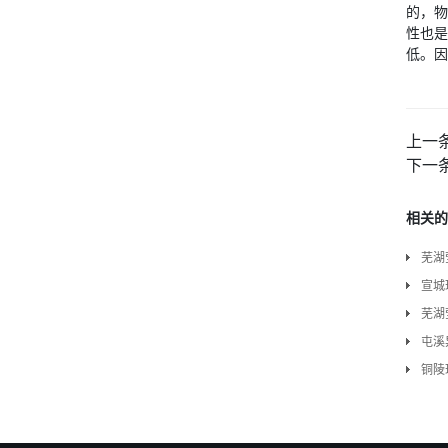
的，物
性也是
低。因
上一
下一
相关的
芜湖
宣城
芜湖
屯溪
铜陵