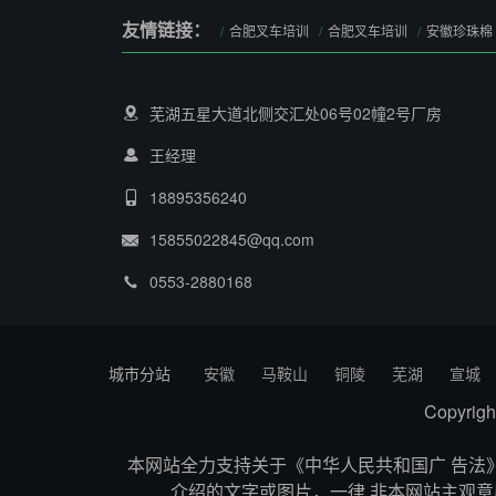
友情链接：
合肥叉车培训
合肥叉车培训
安徽珍珠棉
芜湖五星大道北侧交汇处06号02幢2号厂房
王经理
18895356240
15855022845@qq.com
0553-2880168
城市分站
安徽
马鞍山
铜陵
芜湖
宣城
Copyr
本网站全力支持关于《中华人民共和国广 告法》
介绍的文字或图片，一律 非本网站主观意