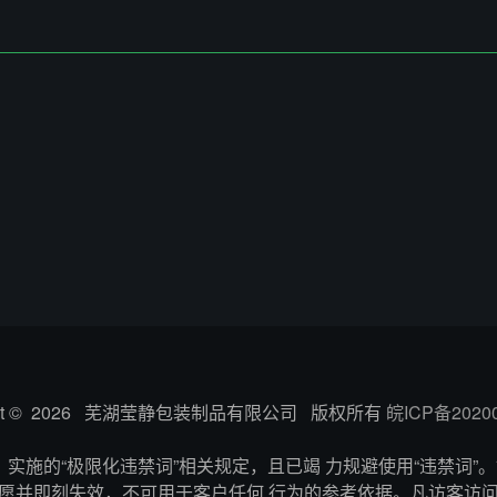
ight © 2026 芜湖莹静包装制品有限公司 版权所有
皖ICP备2020
实施的“极限化违禁词”相关规定，且已竭 力规避使用“违禁词”。
愿并即刻失效，不可用于客户任何 行为的参考依据。凡访客访