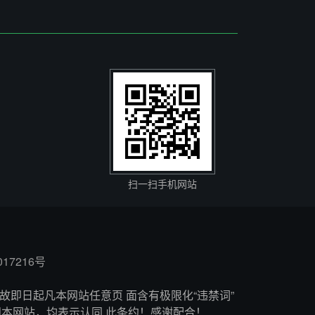
扫一扫手机网站
017216号
故即日起凡本网站任意页 面含有极限化“违禁词”
问本网站，均表示认同 此条约！感谢配合！