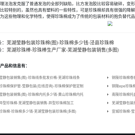
理法泡发克服了普通发泡的全部列缺陷，比方发泡胶比较容易破碎，变形
比较特别的，虽然也具有塑料的一些特性，可是珍珠棉却具有很强的降解
为这些物理和化学特性，使得珍珠棉成为了传统的包装材料的抱负替代品
条：
芜湖莹静包装珍珠棉(图)-珍珠棉多少钱-泾县珍珠棉
条：
芜湖珍珠棒-珍珠棒生产厂家-芜湖莹静包装销售(多图)
产品和信息有：
莹静包装销售(图)-珍珠线条批发价格-芜湖珍珠线条
铜陵珍珠棉卷板
珍珠棉保护管-莹静包装(在线咨询)-珍珠棉保护管定制
铜陵epe珍珠
莹静包装销售(图)-珍珠棉内托多少钱-黄山珍珠棉内托
南陵珍珠棉托
异型珍珠棉-芜湖莹静包装销售-异型珍珠棉加工
芜湖莹静包装报
珍珠棉-珍珠棉多少钱-芜湖莹静包装珍珠棉(多图)
宣城珍珠棉-莹