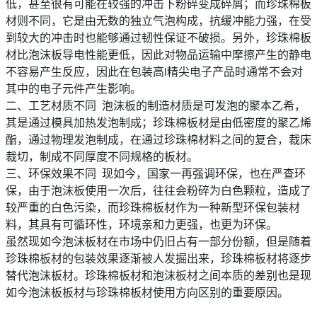
低，甚至很有可能在较强的冲击下粉碎变成碎屑；而珍珠棉板
材则不同，它是由无数的独立气泡构成，抗缓冲能力强，在受
到较大的冲击时也能够通过韧性保证不破损。另外，珍珠棉板
材比泡沫板导电性能更低，因此对物品运输中摩擦产生的静电
不容易产生反应，因此在包装高i精尖电子产品时通常不会对
其中的电子元件产生影响。
二、工艺材质不同 泡沫板的制造材质是可发泡的聚本乙希，
其是通过模具加热发泡制成；珍珠棉板材是由低密度的聚乙烯
酯，通过物理发泡制成，在通过珍珠棉材料之间的复合，裁床
裁切，制成不同厚度不同规格的板材。
三、环保效果不同 现如今，国家一再强调环保，也在严查环
保，由于泡沫板使用一次后，往往会粉碎为白色颗粒，造成了
较严重的白色污染，而珍珠棉板材作为一种新型环保包装材
料，其具有可循环性，环境亲和力更强，也更为环保。
虽然现如今泡沫板材在市场中仍旧占有一部分份额，但是随着
珍珠棉板材的包装效果逐渐被人发掘出来，珍珠棉板材将逐步
替代泡沫板材。珍珠棉板材和泡沫板材之间本质的差别也是现
如今泡沫板板材与珍珠棉板材使用方向区别的重要原因。