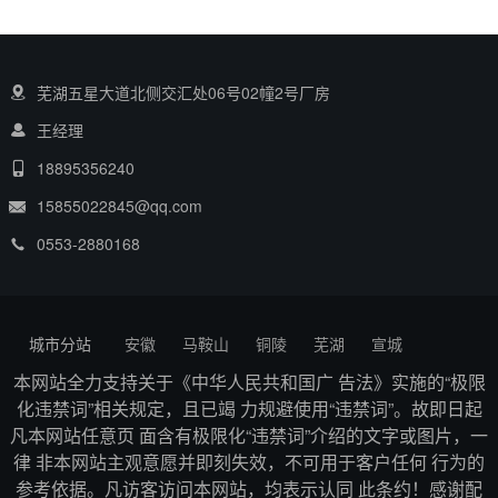
芜湖五星大道北侧交汇处06号02幢2号厂房
王经理
18895356240
15855022845@qq.com
0553-2880168
城市分站
安徽
马鞍山
铜陵
芜湖
宣城
本网站全力支持关于《中华人民共和国广 告法》实施的“极限
化违禁词”相关规定，且已竭 力规避使用“违禁词”。故即日起
凡本网站任意页 面含有极限化“违禁词”介绍的文字或图片，一
律 非本网站主观意愿并即刻失效，不可用于客户任何 行为的
参考依据。凡访客访问本网站，均表示认同 此条约！感谢配