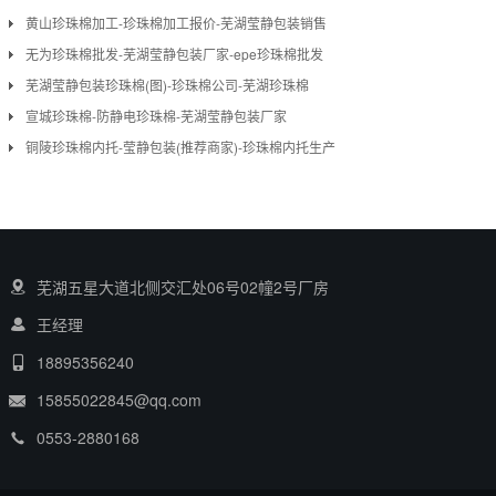
黄山珍珠棉加工-珍珠棉加工报价-芜湖莹静包装销售
无为珍珠棉批发-芜湖莹静包装厂家-epe珍珠棉批发
芜湖莹静包装珍珠棉(图)-珍珠棉公司-芜湖珍珠棉
宣城珍珠棉-防静电珍珠棉-芜湖莹静包装厂家
铜陵珍珠棉内托-莹静包装(推荐商家)-珍珠棉内托生产
芜湖五星大道北侧交汇处06号02幢2号厂房
王经理
18895356240
15855022845@qq.com
0553-2880168