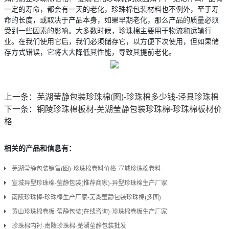
一定的寿命，都会有一天的老化，珍珠棉包装材料也不例外，至于寿
命的长度，或取决于产品本身，如果早期老化，那么产品的质量必须
受到一些因素的影响。大多数时候，珍珠棉主要用于物流和运输行
业。在我们使用它后，我们必须储存它，以方便下次使用，但如果储
存方式错误，它将大大降低其性能，导致其提前老化。
上一条：
芜湖莹静包装珍珠棉(图)-珍珠棉多少钱-泾县珍珠棉
下一条：
铜陵珍珠棉板材-芜湖莹静包装珍珠棉-珍珠棉板材价
格
相关的产品和信息有：
芜湖莹静包装销售(图)-珍珠棉卷料价格-宣城珍珠棉卷料
宣城异型珍珠棉-莹静包装(推荐商家)-异型珍珠棉生产厂家
南陵珍珠棒-珍珠棒生产厂家-芜湖莹静包装珍珠棉(多图)
黄山珍珠棉卷板-莹静包装(在线咨询)-珍珠棉卷板生产厂家
珍珠棉内衬-南陵珍珠棉-芜湖莹静包装批发