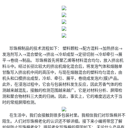
珍珠棉制品的技术流程如下： 塑料颗粒→配方混料→加热挤出→
发泡剂写入→混合塑化→挤出→冷却成型→定径切剖→冷却牵引→展
平→卷绕→制品。 珍珠棉首先将聚乙烯等材料混合均匀，放入挤出机
料斗中。经过长径比较大的挤出机熔化混合后，将发泡气体和熔融单
甘酯写入挤出机中间的高压中，与现在熔融混合的塑料均匀混合，由
机头和口模挤出成型，冷却、牵引、展平，卷绕成发泡片(膜)产品。
此外，在浸泡过程中，它会与包装材料发生反应，因此芳香气体的检
测越来越混乱，接触的检测范围越来越广。它是对材料分析、屏障检
测和聚合物材料三大类的归纳。因此，事实上，它的难度远远大于当
时的常规屏障检测。
在生活中，我们会接触到很多包装衬里。我相信我们对珍珠棉并不
陌生。人们对珍珠棉老化的认识还不够详细。接下来小编将带您了解
如何防止珍珠棉老化？ 提前老化珍珠棉的原因如下： 无论什么产品有