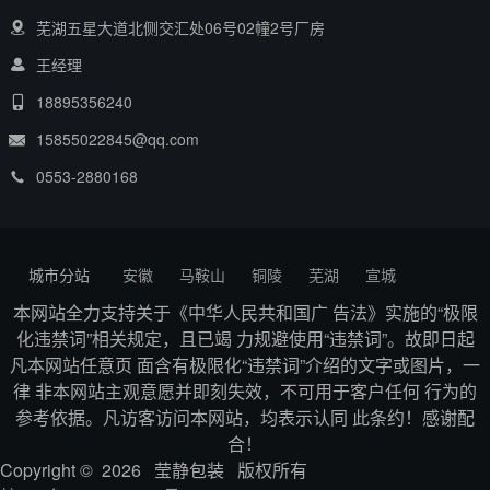
芜湖五星大道北侧交汇处06号02幢2号厂房
王经理
18895356240
15855022845@qq.com
0553-2880168
城市分站
安徽
马鞍山
铜陵
芜湖
宣城
本网站全力支持关于《中华人民共和国广 告法》实施的“极限
化违禁词”相关规定，且已竭 力规避使用“违禁词”。故即日起
凡本网站任意页 面含有极限化“违禁词”介绍的文字或图片，一
律 非本网站主观意愿并即刻失效，不可用于客户任何 行为的
参考依据。凡访客访问本网站，均表示认同 此条约！感谢配
合！
Copyright © 2026 莹静包装 版权所有